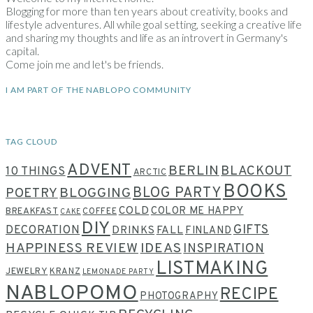
Blogging for more than ten years about creativity, books and
lifestyle adventures. All while goal setting, seeking a creative life
and sharing my thoughts and life as an introvert in Germany's
capital.
Come join me and let's be friends.
I AM PART OF THE NABLOPO COMMUNITY
TAG CLOUD
ADVENT
BERLIN
BLACKOUT
10 THINGS
ARCTIC
BOOKS
BLOG PARTY
POETRY
BLOGGING
COLD
COLOR ME HAPPY
BREAKFAST
COFFEE
CAKE
DIY
GIFTS
DECORATION
DRINKS
FALL
FINLAND
HAPPINESS REVIEW
IDEAS
INSPIRATION
LISTMAKING
JEWELRY
KRANZ
LEMONADE PARTY
NABLOPOMO
RECIPE
PHOTOGRAPHY