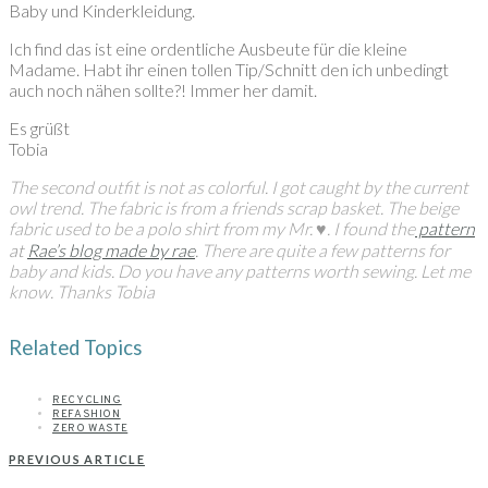
Baby und Kinderkleidung.
Ich find das ist eine ordentliche Ausbeute für die kleine
Madame. Habt ihr einen tollen Tip/Schnitt den ich unbedingt
auch noch nähen sollte?! Immer her damit.
Es grüßt
Tobia
The second outfit is not as colorful. I got caught by the current
owl trend. The fabric is from a friends scrap basket. The beige
fabric used to be a polo shirt from my Mr. ♥. I found the
pattern
at
Rae’s blog made by rae
.
There are quite a few patterns for
baby and kids. Do you have any patterns worth sewing. Let me
know. Thanks Tobia
Related Topics
RECYCLING
REFASHION
ZERO WASTE
PREVIOUS ARTICLE