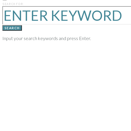
PREVIOUS
SEARCH FOR:
YEARS
SEARCH
Input your search keywords and press Enter.