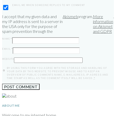
EMAIL ME WHEN SOMEONE REPLIES TO MY COMMENT
I accept that my given data and
Akismet
program.
More
.
my IP address is sent to a server in
information
the USA only for the purpose of
on Akismet
spam prevention through the
and GDPR
NAME
*
EMAIL
*
WEBSITE
BY USING THIS FORM YOU AGREE WITH THE STORAGE AND HANDLING OF
YOUR DATA BY THIS WEBSITE. TO PREVENT MISUSE AND TO KEEP AN
OVERVIEW OF PUBLIC COMMENTS NAME, E-MAILADRESS, IP-ADRESS AND
TIME STAMP AS WELL AS THE COMMENT ITSELF WILL BE SAVED.
*
ABOUT ME
Welcome to my internet home.