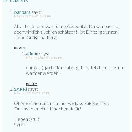
5 COMMENTS
barbara
says:
MAY 14, 2013 AT 12:43 PM
Aber hallo! Und was für ne Ausbeute! Da kann sie sich
aber wirklich glücklich schätzen!! Ist Dir toll gelungen!
Liebe Grüße barbara
REPLY
admin
says:
MAY 14, 2013 AT 3:45 PM
danke ;-), ja das kam alles gut an. Jetzt muss es nur
wärmer werden…
REPLY
SAPRI
says:
MAY 14, 2013 AT 9:37 PM
Oh wie schön und nicht nur weils so süß klein ist :)
Du hast echt ein Händchen dafür!
Lieben Gruß
Sarah