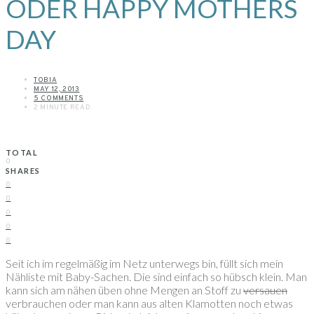
ODER HAPPY MOTHERS
DAY
TOBIA
MAY 12, 2013
5 COMMENTS
2 MINUTE READ
TOTAL
0
SHARES
0
0
0
0
0
Seit ich im regelmäßig im Netz unterwegs bin, füllt sich mein
Nähliste mit Baby-Sachen. Die sind einfach so hübsch klein. Man
kann sich am nähen üben ohne Mengen an Stoff zu
versauen
verbrauchen oder man kann aus alten Klamotten noch etwas