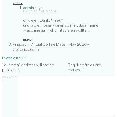
REPLY
admin
says:
MAY 15, 2013 AT 10:00 AM
oh vielen Dank. *Freu*
und ja die Hosen waren so mini, dass meine
Maschine gar nicht mitspielen wollte…
REPLY
Pingback:
Virtual Coffee Date | May 2026 –
craftaliciousme
LEAVE A REPLY
Your email address will not be
Required fields are
published.
marked
*
COMMENT
*