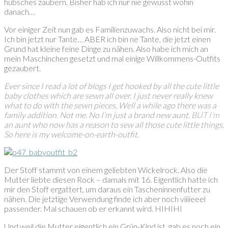
hübsches zaubern. Bisher hab ich nur nie gewusst wohin
danach…
Vor einiger Zeit nun gab es Familienzuwachs. Also nicht bei mir.
Ich bin jetzt nur Tante… ABER ich bin ne Tante, die jetzt einen
Grund hat kleine feine Dinge zu nähen. Also habe ich mich an
mein Maschinchen gesetzt und mal einige Willkommens-Outfits
gezaubert.
Ever since I read a lot of blogs I get hooked by all the cute little
baby clothes which are sewn all over. I just never really knew
what to do with the sewn pieces. Well a while ago there was a
family addition. Not me. No I’m just a brand new aunt.
BUT I’m
an aunt who now has a reason to sew all those cute little things.
So here is my welcome-on-earth-outfit.
Der Stoff stammt von einem geliebten Wickelrock. Also die
Mutter liebte diesen Rock – damals mit 16. Eigentlich hatte ich
mir den Stoff ergattert, um daraus ein Tascheninnenfutter zu
nähen. Die jetztige Verwendung finde ich aber noch viiiieeel
passender. Mal schauen ob er erkannt wird. HIHIHI
Und weil die Mutter eigentlich ein Grün-Kind ist, gab es noch ein