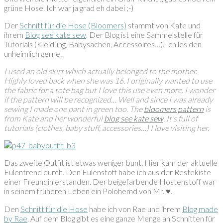
grüne Hose. Ich war ja grad eh dabei ;-)
Der
Schnitt für die Hose (Bloomers)
stammt von Kate und
ihrem
Blog see kate sew
. Der Blog ist eine Sammelstelle für
Tutorials (Kleidung, Babysachen, Accessoires…). Ich les den
unheimlich gerne.
I used an old skirt which actually belonged to the mother.
Highly loved back when she was 16. I originally wanted to use
the fabric for a tote bag but I love this use even more. I wonder
if the pattern will be recognized… Well and since I was already
sewing I made one pant in green too. The
bloomers pattern
is
from Kate and her wonderful
blog see kate sew
. It’s full of
tutorials (clothes, baby stuff, accessories…) I love visiting her.
Das zweite Outfit ist etwas weniger bunt. Hier kam der aktuelle
Eulentrend durch. Den Eulenstoff habe ich aus der Restekiste
einer Freundin erstanden. Der beigefarbende Hostenstoff war
in seinem früheren Leben ein Polohemd von Mr. ♥.
Den
Schnitt für die Hose
habe ich von Rae und ihrem
Blog made
by Rae
. Auf dem Blog gibt es eine ganze Menge an Schnitten für